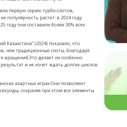
тила первую серию турбо‑слотов,
х популярность растет: в 2024 году
25 году они составили более 30% всех
 Казахстана" (2024) показало, что
в, чем традиционные слоты, благодаря
е вращений.Это делает их особенно
результат и не хочет ждать долгих циклов
станских азартных играх.Они позволяют
секунды, сохраняя при этом все элементы
 игроки выбирают