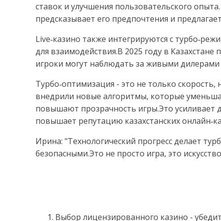
ставок и улучшения пользовательского опыта.
предсказывает его предпочтения и предлагае
Live‑казино также интегрируются с турбо‑ре
для взаимодействия.В 2025 году в Казахстане п
игроки могут наблюдать за живыми дилерами 
Турбо‑оптимизация - это не только скорость, 
внедрили новые алгоритмы, которые уменьша
повышают прозрачность игры.Это усиливает 
повышает репутацию казахстанских онлайн‑ка
Ирина: "Технологический прогресс делает тур
безопасными.Это не просто игра, это искусство
Как начать играть в ту
гид
Выбор лицензированного казино - убедит