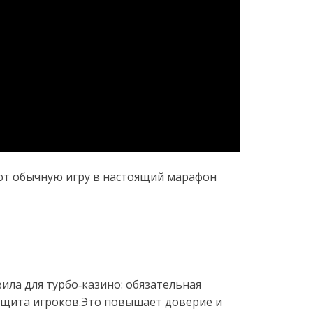
ют обычную игру в настоящий марафон
: регуляция, бонусы и
вила для турбо‑казино: обязательная
ащита игроков.Это повышает доверие и