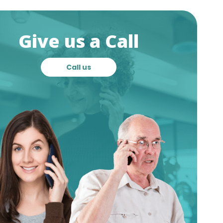
Give us a Call
Call us