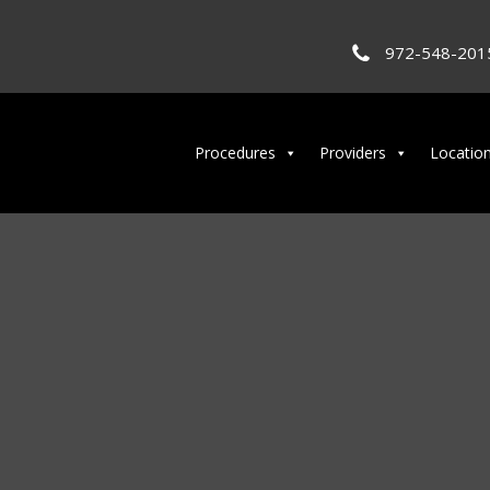
972-548-201
Procedures
Providers
Locatio