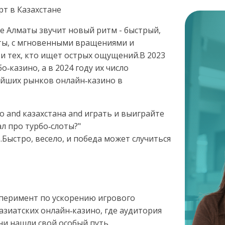
рт в Казахстане
оне Алматы звучит новый ритм - быстрый,
оты, с мгновенными вращениями и
 и тех, кто ищет острых ощущений.В 2023
казино, а в 2024 году их число
ейших рынков онлайн‑казино в
о and казахстана and играть и выиграйте
ал про турбо‑слоты?"
р.Быстро, весело, и победа может случиться
их рост в Казахстане
ксперимент по ускорению игрового
азиатских онлайн‑казино, где аудитория
ни нашли свой особый путь.