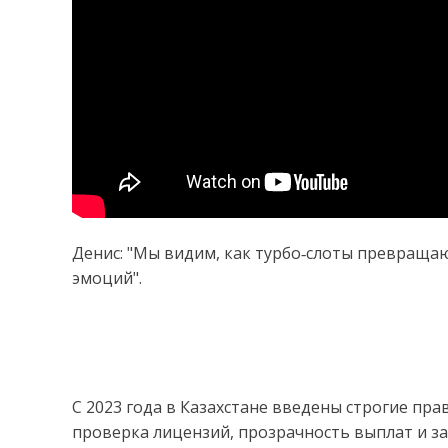
Денис: "Мы видим, как турбо‑слоты превраща
эмоций".
Локальные особенности
культурные нюансы
С 2023 года в Казахстане введены строгие пра
проверка лицензий, прозрачность выплат и з